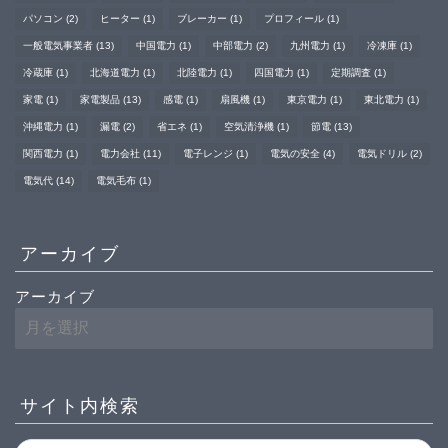
パソコン
(2)
ヒーター
(1)
ブレーカー
(1)
プロフィール
(1)
一般電気事業者
(13)
中国電力
(1)
中部電力
(2)
九州電力
(1)
冷凍庫
(1)
冷蔵庫
(1)
北海道電力
(1)
北陸電力
(1)
四国電力
(1)
定期調査
(1)
家電
(1)
家電製品
(13)
感電
(1)
扇風機
(1)
東京電力
(1)
東北電力
(1)
沖縄電力
(1)
漏電
(2)
省エネ
(1)
空気清浄機
(1)
節電
(13)
関西電力
(1)
電力会社
(11)
電子レンジ
(1)
電気の安全
(4)
電気ドリル
(2)
電気代
(14)
電気毛布
(1)
アーカイブ
アーカイブ
サイト内検索